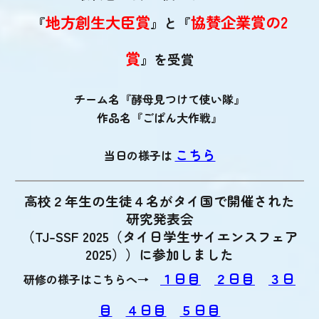
地方創生大臣賞
協賛企業賞の2
『
』と『
賞
』を受賞
チーム名『酵母見つけて使い隊』
作品名『ごぱん大作戦』
こちら
当日の様子は
高校２年生の生徒４名がタイ国で開催された
研究発表会
（TJ-S
S
F 202
5
（タイ
日学生サイエンス
フェア
202
5
））
に参加しました
１日目
２日目
３日
研修の様子はこちらへ→
目
４日目
５日目