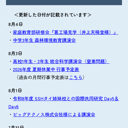
＜更新した日付が記載されています＞
8月4日
・
家庭教育部研修会『葛工場見学（井上天極堂様）』
・
中学3年生 森林環境教育講演会
8月3日
・
高校1年生・2年生 統合科学講演会（窒素問題）
・
2026年度 夏期休業中 行事予定表
（過去の月間行事予定表は
こちら
）
8月1日
・
令和8年度 SSHタイ姉妹校との国際共同研究 Day
5＆
Day6
・
ビッグテクノス株式会社様による講演会
7月
31
日