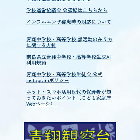
学校運営協議会 会議録はこちらから
インフルエンザ罹患時の対応について
青翔中学校・高等学校 部活動の在り方
に関する方針
奈良県立青翔中学校・高等学校生成AI
利用規約
青翔中学校・高等学校生徒会 公式
Instagramポリシー
ネット・スマホ活用世代の保護者が知
っておきたいポイント（こども家庭庁
Webページ）