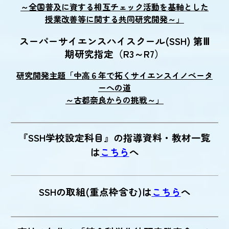
～全国普及に資する相互
チェック
活動を基軸とした
授業改善等に関する共同研究開発～」
スーパーサイエンスハイスクール(SSH) 第Ⅲ
期研究指定（R3～R7）
研究開発主題「中高６年で拓くサイエンスイノベータ
ーへの道
～古都奈良からの挑戦～」
『SSH学校設定科目』の指導資料・教材一覧
は
こちら
へ
SSHの取組(重点枠含む)は
こちら
へ