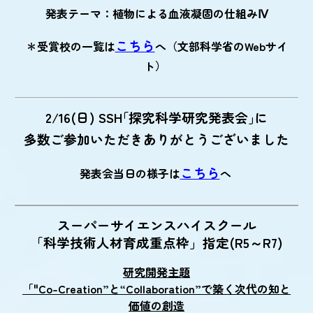
発表テーマ：植物による血液凝固の仕組みⅣ
こちら
＊受賞校の一覧は
へ（文部科学省のWebサイ
ト）
2/16
(日)
SSH｢探究科学研究発表会｣
に
多数ご参加いただきありがとうございました
こちら
発表会当日の様子は
へ
スーパーサイエンスハイスクール
「科学技術人材育成重点枠」指定(R5～R7)
研究開発主題
「"Co-Creation”と“Collaboration”で築く次代の知と
価値の創造