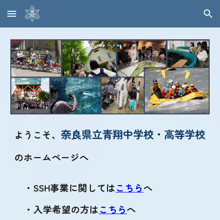
Skip to main content
Skip to navigation
奈良県立青翔中学校・高等学校
ようこそ、
のホームページへ
・SSH事業に関しては
こちら
へ
・入学希望の方は
こちら
へ