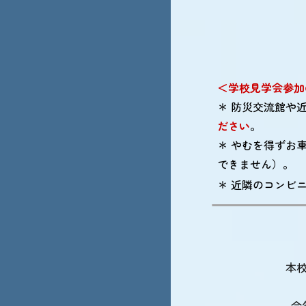
＜学校見学会参加
＊ 防災交流館や
ださい
。
＊
やむを得ずお
できません）。
＊ 近隣の
コンビ
本
今