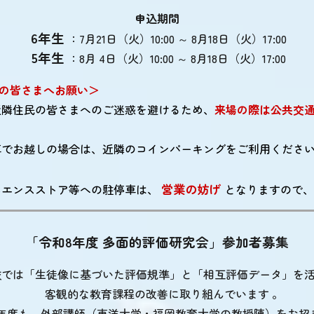
申込期間
6年生
：7月21日（火）10:00 ～ 8月18日（火）17:00
5年生
：8月 4日（火）10:00 ～ 8月18日（火）17:00
の皆さまへお願い＞
近隣住民の皆さまへのご迷惑を避けるため、
来場の際は
公共交
車でお越しの場合は、近隣のコインパーキングをご利用くださ
営業の妨げ
ニエンスストア等への駐停車は、
となりますので
「令和8年度 多面的評価研究会」参加者募集
校では「生徒像に基づいた評価規準」と「相互評価データ」を
客観的な教育課程の改善に取り組んでいます 。
年度も、外部講師（東洋大学・福岡教育大学の教授陣）をお招