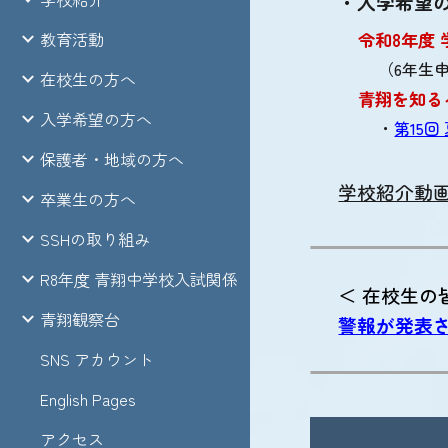
・入学希望
令和8年度
教育活動
（6年生
在校生の方へ
青翔を知る
入学希望の方へ
・
第15
保護者・地域の方へ
学校紹介動
卒業生の方へ
SSHの取り組み
R8年度 青翔中学校入試関係
＜ 在校生の
青翔観察台
警報が発表
SNS アカウント
English Pages
アクセス