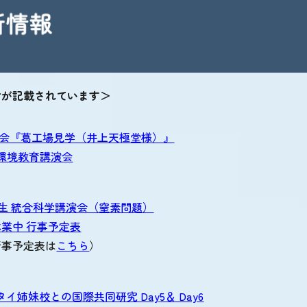
付が記載されています＞
会『葛工場見学（井上天極堂様）』
林環境教育講演会
年生 統合科学講演会（窒素問題）
期休業中 行事予定表
行事予定表は
こちら
）
Hタイ姉妹校との国際共同研究 Day
5＆ Day6