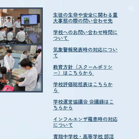
ion
生徒の生命や安全に関わる重
大事態の際の問い合わせ先
学校へのお問い合わせ時間に
ついて
気象警報発表時の対応につい
て
教育方針（スクールポリシ
ー）はこちらから
学校評価総括表はこちらか
ら
学校運営協議会 会議録はこ
ちらから
インフルエンザ罹患時の対応
について
青翔中学校・高等学校 部活