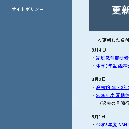
サイトポリシー
＜更新した日
8月4日
・
家庭教育部研修
・
中学3年生 森
8月3日
・
高校1年生・2
・
2026年度 夏
（過去の月間
8月1日
・
令和8年度 SS