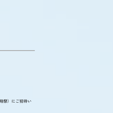
青翔祭）にご招待い
）