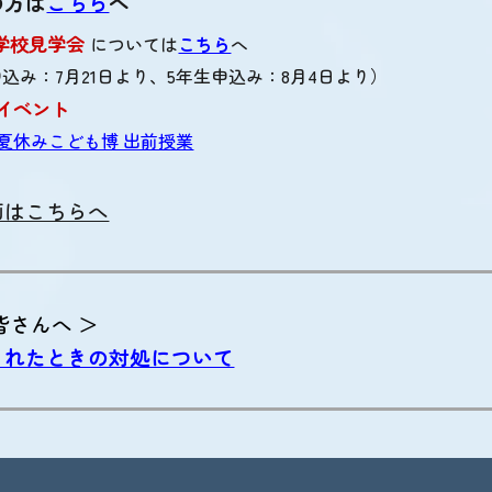
の方は
こちら
へ
 学校見学会
については
こちら
へ
申込み：7月21日より、5年生申込み：8月4日より）
イベント
回 夏休みこども博 出前授業
画はこちらへ
皆さんへ ＞
されたときの対処について