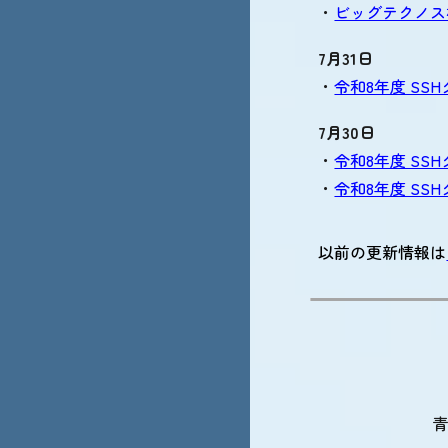
・
ビッグテクノス
7月
31
日
・
令和8年度 SS
7月
30
日
・
令和8年度 SS
・
令和8年度 SSH
以前の更新情報は