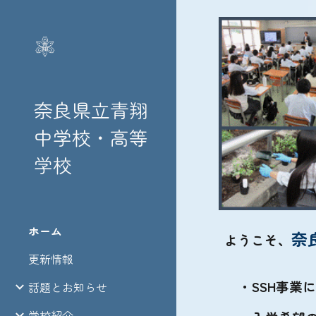
Sk
奈良県立青翔
中学校・高等
学校
ホーム
奈
ようこそ、
更新情報
・SSH事業
話題とお知らせ
学校紹介