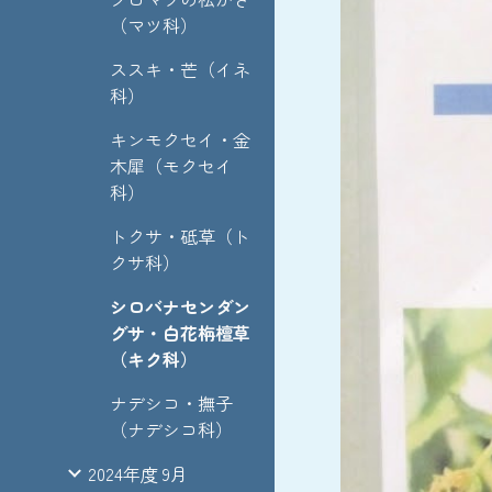
（マツ科）
ススキ・芒（イネ
科）
キンモクセイ・金
木犀（モクセイ
科）
トクサ・砥草（ト
クサ科）
シロバナセンダン
グサ・白花栴檀草
（キク科）
ナデシコ・撫子
（ナデシコ科）
2024年度 9月