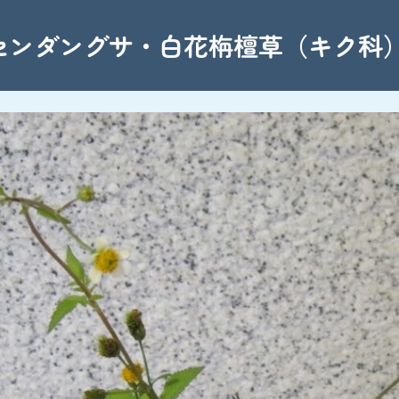
ip to main content
Skip to navigat
ンダングサ・白花栴檀草（キク科） 2