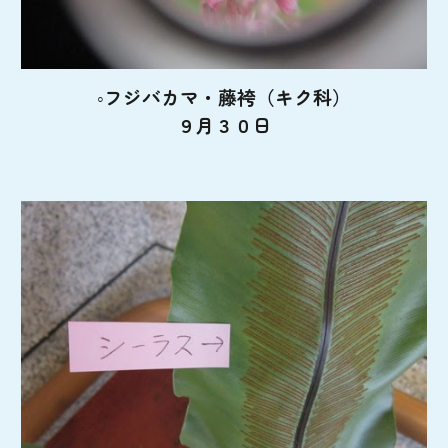
◦フジバカマ・藤袴（キク科）
９月３０日