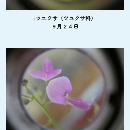
◦ツユクサ（ツユクサ科）
９月２４日