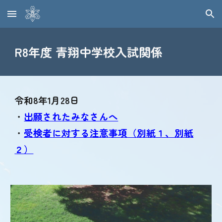
Skip to main content
Skip to navigation
R8年度 青翔中学校入試関係
令和8年1月28日
・
出願されたみなさんへ
・
受
検
者
に対する
注意
事項（
別紙１、別紙
２）